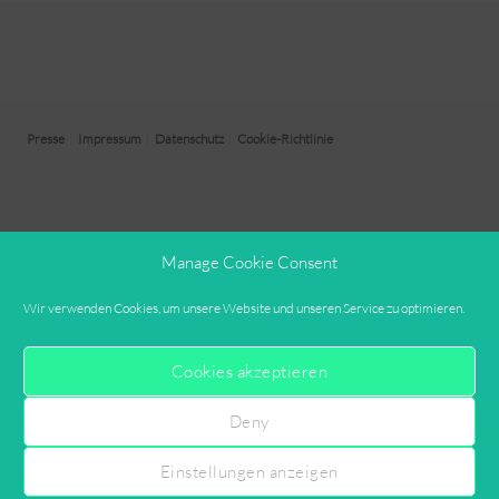
Presse
|
Impressum
|
Datenschutz
|
Cookie-Richtlinie
Manage Cookie Consent
Wir verwenden Cookies, um unsere Website und unseren Service zu optimieren.
Cookies akzeptieren
Deny
Einstellungen anzeigen