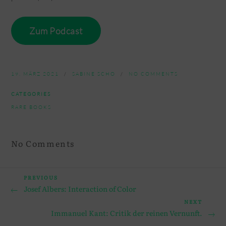
Zum Podcast
19. MÄRZ 2021
SABINE SCHO
NO COMMENTS
CATEGORIES
RARE BOOKS
No Comments
Beitragsnavigation
Previous
PREVIOUS
Josef Albers: Interaction of Color
Post
Next
NEXT
Immanuel Kant: Critik der reinen Vernunft.
Post