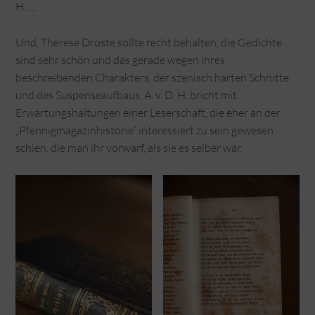
H…..
Und, Therese Droste sollte recht behalten, die Gedichte
sind sehr schön und das gerade wegen ihres
beschreibenden Charakters, der szenisch harten Schnitte
und des Suspenseaufbaus. A. v. D. H. bricht mit
Erwartungshaltungen einer Leserschaft, die eher an der
„Pfennigmagazinhistorie“ interessiert zu sein gewesen
schien, die man ihr vorwarf, als sie es selber war.