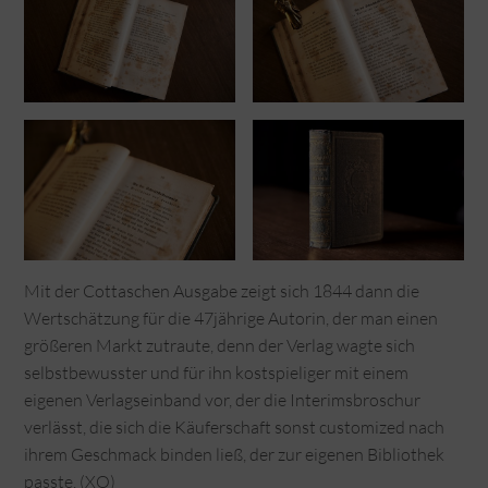
Mit der Cottaschen Ausgabe zeigt sich 1844 dann die
Wertschätzung für die 47jährige Autorin, der man einen
größeren Markt zutraute, denn der Verlag wagte sich
selbstbewusster und für ihn kostspieliger mit einem
eigenen Verlagseinband vor, der die Interimsbroschur
verlässt, die sich die Käuferschaft sonst customized nach
ihrem Geschmack binden ließ, der zur eigenen Bibliothek
passte. (XO)