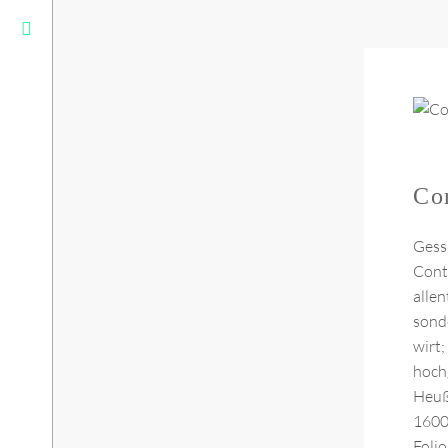
Co
Gess
Cont
allen
sonde
wirt;
hoch
Heuß
1600.
Folio