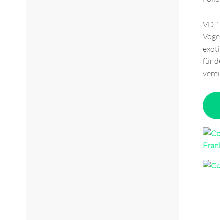
VD 1
Voge
exot
für d
vere