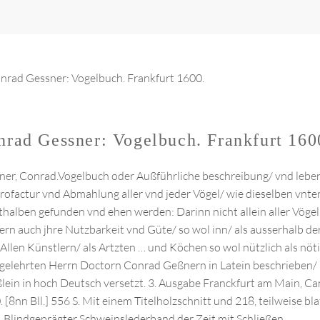
nrad Gessner: Vogelbuch. Frankfurt 160
ner, Conrad.Vogelbuch oder Außführliche beschreibung/ vnd leben
rofactur vnd Abmahlung aller vnd jeder Vögel/ wie dieselben vnt
thalben gefunden vnd ehen werden: Darinn nicht allein aller Vöge
rn auch jhre Nutzbarkeit vnd Güte/ so wol inn/ als ausserhalb de
 Allen Künstlern/ als Artzten … und Köchen so wol nützlich als nöt
gelehrten Herrn Doctorn Conrad Geßnern in Latein beschrieben/
lein in hoch Deutsch versetzt. 3. Ausgabe Franckfurt am Main, Ca
 [8nn Bll.] 556 S. Mit einem Titelholzschnitt und 218, teilweise b
. Blindgeprägter Schweinslederband der Zeit mit Schließen.