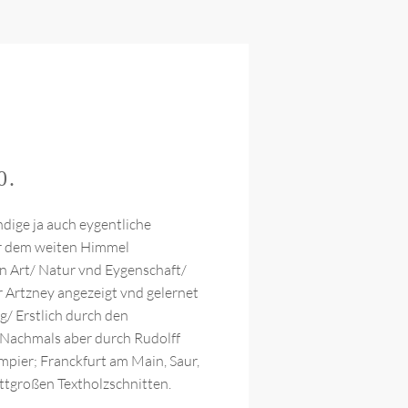
0.
dige ja auch eygentliche
er dem weiten Himmel
ln Art/ Natur vnd Eygenschaft/
r Artzney angezeigt vnd gelernet
ig/ Erstlich durch den
 Nachmals aber durch Rudolff
mpier; Franckfurt am Main, Saur,
lattgroßen Textholzschnitten.